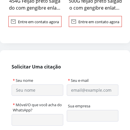
454G Feijão preto salga
500G feijão preto salgad
do com gengibre enlata
o com gengibre enlatad
do
o

Entre em contato agora

Entre em contato agora
Solicitar Uma citação
*
Seu nome
*
Seu e-mail
*
Móvel/O que você acha do
Sua empresa
WhatsApp?